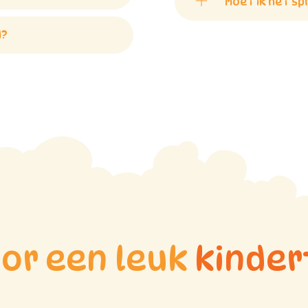
Moet ik het sp
d?
oor een leuk
kinder