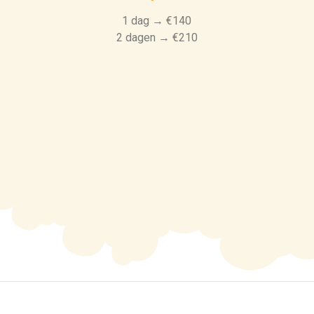
1 dag → €140
2 dagen → €210