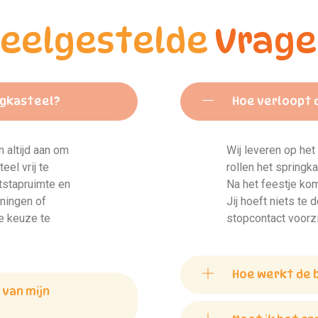
eelgestelde
Vrage
ngkasteel?
Hoe verloopt d
 altijd aan om
Wij leveren op het
el vrij te
rollen het springka
itstapruimte en
Na het feestje kom
iningen of
Jij hoeft niets te
te keuze te
stopcontact voorzi
Hoe werkt de 
 van mijn