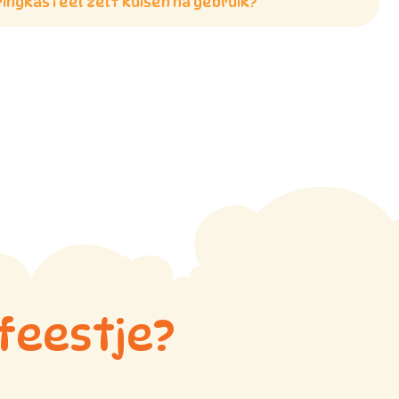
ringkasteel zelf kuisen na gebruik?
feestje?