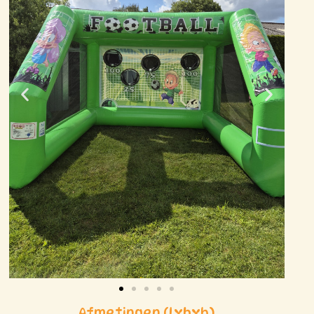
Afmetingen (lxbxh)