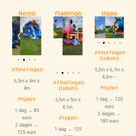
Nemo
Flamingo
Hippo
Afmetingen
(lxbxh)
Afmetingen
5,2m x 6,7m x
4,3m –
6,5m x 4m x
Afmetingen
Prijzen
4m
(lxbxh)
Prijzen
1 dag → 120
5,5m x 5m x
euro
4,1m
1 dag → 85
2 dagen →
euro
Prijzen
180 euro
2 dagen →
1 dag → 125
125 euro