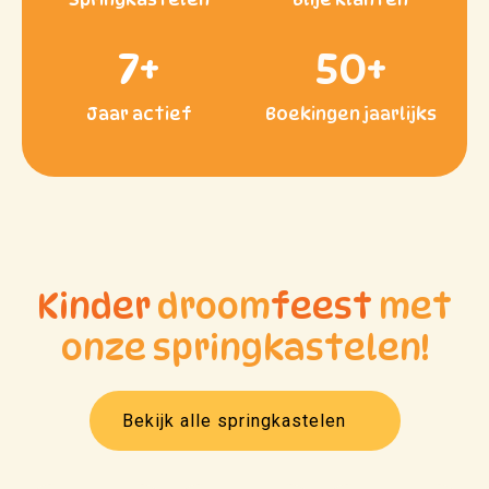
7
+
50
+
Jaar actief
Boekingen jaarlijks
Kinder
droom
feest
met
onze springkastelen!
Bekijk alle springkastelen